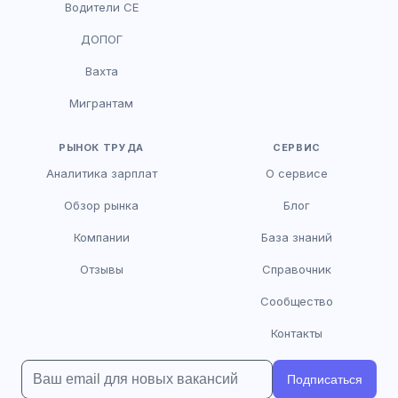
Водители CE
HR-консультант
ДОПОГ
AI
Онлайн
Вахта
AI
Мигрантам
Здравствуйте! Я AI-консультант DriveJob.
Помогу с поиском вакансий, расскажу о
зарплатах и условиях работы. Чем могу
РЫНОК ТРУДА
СЕРВИС
помочь?
Аналитика зарплат
О сервисе
Обзор рынка
Блог
Компании
База знаний
Отзывы
Справочник
Сообщество
Контакты
Подписаться