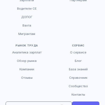
Водители CE
HR-консультант
ДОПОГ
AI
Онлайн
Вахта
AI
Мигрантам
Здравствуйте! Я AI-консультант DriveJob.
Помогу с поиском вакансий, расскажу о
зарплатах и условиях работы. Чем могу
РЫНОК ТРУДА
СЕРВИС
помочь?
Аналитика зарплат
О сервисе
Обзор рынка
Блог
Компании
База знаний
Отзывы
Справочник
Сообщество
Контакты