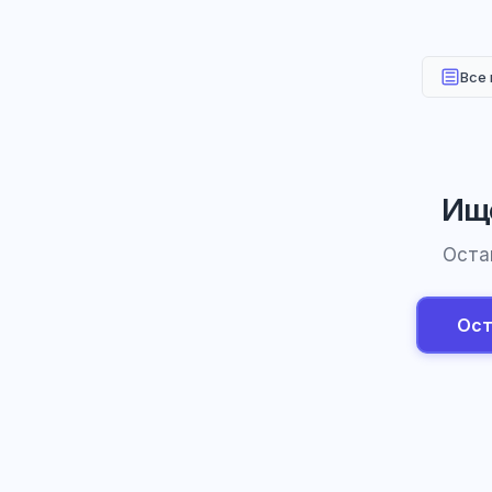
Все
Ище
Оста
Ост