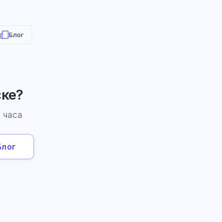
Блог
ске?
 часа
Блог
HR-консультант
AI
Онлайн
AI