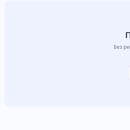
П
Без р