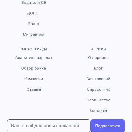
Водители CE
HR-консультант
ДОПОГ
AI
Онлайн
Вахта
AI
Мигрантам
Здравствуйте! Я AI-консультант DriveJob.
Помогу с поиском вакансий, расскажу о
зарплатах и условиях работы. Чем могу
РЫНОК ТРУДА
СЕРВИС
помочь?
Аналитика зарплат
О сервисе
Обзор рынка
Блог
Компании
База знаний
Отзывы
Справочник
Сообщество
Контакты
Подписаться