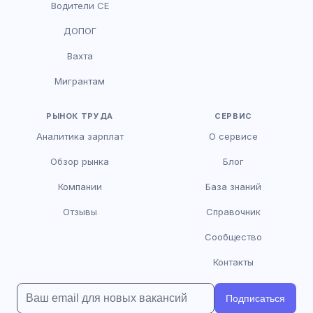
Водители CE
HR-консультант
ДОПОГ
AI
Онлайн
Вахта
AI
Мигрантам
Здравствуйте! Я AI-консультант DriveJob.
Помогу с поиском вакансий, расскажу о
зарплатах и условиях работы. Чем могу
РЫНОК ТРУДА
СЕРВИС
помочь?
Аналитика зарплат
О сервисе
Обзор рынка
Блог
Компании
База знаний
Отзывы
Справочник
Сообщество
Контакты
Подписаться