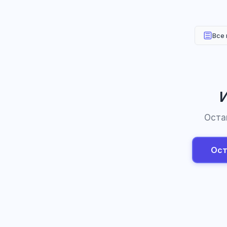
Все
И
Оста
Ост