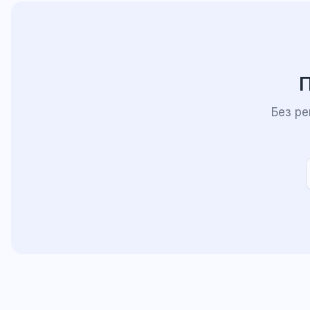
П
Без р