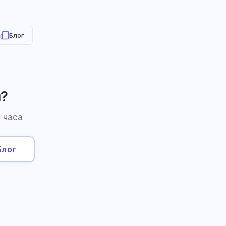
Блог
и?
 часа
Блог
HR-консультант
AI
Онлайн
AI