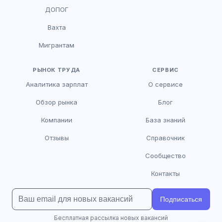
HR-консультант
ДОПОГ
AI
Онлайн
Вахта
AI
Мигрантам
Здравствуйте! Я AI-консультант DriveJob.
Помогу с поиском вакансий, расскажу о
зарплатах и условиях работы. Чем могу
РЫНОК ТРУДА
СЕРВИС
помочь?
Аналитика зарплат
О сервисе
Обзор рынка
Блог
Компании
База знаний
Отзывы
Справочник
Сообщество
Контакты
Подписаться
Бесплатная рассылка новых вакансий