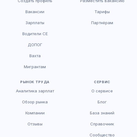
Создать профиль
Разместить вакансию
Вакансии
Тарифы
Зарплаты
Партнёрам
Водители CE
HR-консультант
ДОПОГ
AI
Онлайн
Вахта
AI
Мигрантам
Здравствуйте! Я AI-консультант DriveJob.
Помогу с поиском вакансий, расскажу о
зарплатах и условиях работы. Чем могу
РЫНОК ТРУДА
СЕРВИС
помочь?
Аналитика зарплат
О сервисе
Обзор рынка
Блог
Компании
База знаний
Отзывы
Справочник
Сообщество