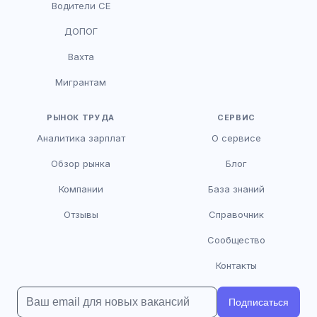
Водители CE
HR-консультант
ДОПОГ
AI
Онлайн
Вахта
AI
Мигрантам
Здравствуйте! Я AI-консультант DriveJob.
Помогу с поиском вакансий, расскажу о
зарплатах и условиях работы. Чем могу
РЫНОК ТРУДА
СЕРВИС
помочь?
Аналитика зарплат
О сервисе
Обзор рынка
Блог
Компании
База знаний
Отзывы
Справочник
Сообщество
Контакты
Подписаться