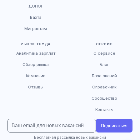
HR-консультант
ДОПОГ
AI
Онлайн
Вахта
AI
Мигрантам
Здравствуйте! Я AI-консультант DriveJob.
Помогу с поиском вакансий, расскажу о
зарплатах и условиях работы. Чем могу
РЫНОК ТРУДА
СЕРВИС
помочь?
Аналитика зарплат
О сервисе
Обзор рынка
Блог
Компании
База знаний
Отзывы
Справочник
Сообщество
Контакты
Подписаться
Бесплатная рассылка новых вакансий